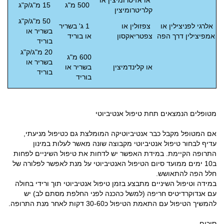
או אזיטרומיצין או
500 מ"ג
15 מ"ג/ק"ג
קלריטרומיצין
50 מ"ג/ק"ג
אלרגי לפניצילין או
צפזולין או
1 ג' בשריר
בשריר או
אמפיצילין דרך הפה
צפטריאקסון
או בוריד
בוריד
20 מ"ג/ק"ג
600 מ"ג
בשריר או
או קלינדמיצין
בשריר או
בוריד
בוריד
מטופלים הנמצאים תחת טיפול אנטיביוטי
אם המטופל מקבל כבר אנטיביוטיקה המומלצת גם כטיפול מניעתי,
עדיף לבחור טיפול אנטיביוטי מקבוצה שונה מאשר לעלות במינון
התרופה הקיימת. במידת האפשר יש לדחות את טיפול השיניים לפחות
ב10 ימים ממועד סיום הטיפול האנטיביוטי על מנת לאפשר לפלורה של
חלל הפה להתאושש.
במידה וטיפול השיניים מתבצע בזמן טיפול אנטיביוטי תוך ורידי בחולה
עם אנדוקרדיטיס חריפה (למשל כהכנה לפני החלפת מסתם לב) יש
להמשיך הטיפול עם התאמת הטיפול כ30-60 דקות לאחר מנת התרופה.
סיכום