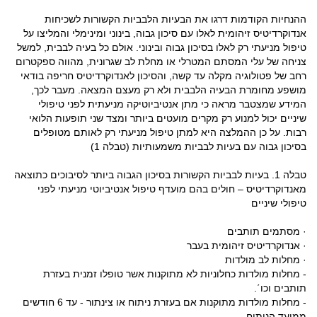
ההנחיות הקודמות דרגו את הבעיות הלבביות הקשורות לשכיחות
אנדוקרדיטיס זיהומית לאלו עם סיכון גבוה, בינוני ומינימלי והמליצו על
טיפול מניעתי רק לאלו בסיכון גבוה ובינוני. אולם כל בעיה לבבית, למשל
צניחה של עלי המסתם המטרלי או מחלת לב שגרונית, מהווה ספקטרום
רחב של פטולוגיה מקלה עד קשה, והסיכון לאנדוקרדיטיס חריפה בודאי
מושפע מחומרת הבעיה הלבבית ולא רק מעצם המצאה. מעבר לכך,
המידע שמצטבר מראה כי מתן אנטיביוטיקה מניעתית לפני טיפולי
שיניים יכול למנוע רק מקרים מועטים ביותר ומצד שני תופעות הלואי
רבות. על כן ההמלצה היא למתן טיפול מניעתי רק לאותם מטופלים
בסיכון גבוה עם בעיות לבביות משמעותיות (טבלה 1)
טבלה 1. בעיות לבביות הקשורות בסיכון הגבוה ביותר לסיבוכים כתוצאה
מאנדוקרדיטיס – חולים בהם מועדף טיפול אנטיביוטי מניעתי לפני
טיפולי שיניים
· מסתמים תותבים
· אנדוקרדיטיס זיהומית בעבר
· מחלות לב מולדות
- מחלות מולדות כחלוניות לא מתוקנות אשר טופלו זמנית בעזרת
תותבים וכו΄.
- מחלות מולדות מתוקנות אם בעזרת ניתוח או צינתור - עד 6 חודשים
ממועד הניתוח.