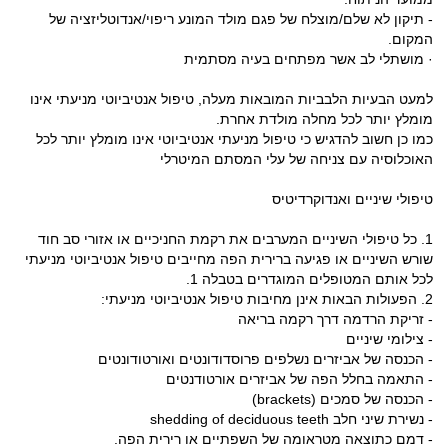
- תיקון לא שלם/מוצלח של פגם מולד המונע ריפוי/אנדוטליזציה של
המקום.
· מושתלי לב אשר מפתחים בעיה מסתמית
למעט הבעיות הלבביות המובאות מעלה, טיפול אנטיביוטי מניעתי אינו
מומלץ יותר לכל מחלה מולדת אחרת.
כמו כן חשוב להדגיש כי טיפול מניעתי אנטיביוטי אינו מומלץ יותר לכל
האוכלוסיה עם צניחה של עלי המסתם המיטרלי
טיפולי שיניים ואנדוקרדיטיס
1. כל טיפולי השיניים המערבים את רקמת החניכיים או אזורי סב חוד
שורש השיניים או פגיעה ברירית הפה מחייבים טיפול אנטיביוטי מניעתי
לכל אותם המטופלים המוגדרים בטבלה 1.
2. הפעולות הבאות אינן מחיבות טיפול אנטיביוטי מניעתי:
- זריקת הרדמה דרך רקמה בריאה
- צילומי שיניים
- הכנסה של אביזרים נשלפים פרוסדודונטים ואורטודונטים
- התאמה בחלל הפה של אביזרים אורטודנטים
- הכנסה של סמכים (brackets)
- נשירת שיני חלב shedding of deciduous teeth
- דמם כתוצאה מטראומה של השפתיים או רירית הפה.