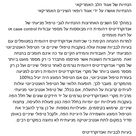
הנחיות של אגוד הלב האמריקאי
ההנחיות אושרו על ידי אגוד רופאי השיניים האמריקאי
במהלך 50 השנים האחרונות ההנחיות לגבי טיפול מניעתי של
אנדוקרדיטיס זיהומית היו מבוססות על מספר עבודות case control או
על דעת מומחים.
למרות ההנחה הקימת כי שכיחות אנדוקרדיטיס זיהומית במטופלים עם
בעיות לבביות שונות עולה בעקבות טיפולי שיניים וכי הטיפול האנטיביוטי
המניעתי יעיל, העבודות והמידע הקיים עד כה אינם תומכים בהנחה
זאת. מהעבודות השונות אשר פורסמו מתברר כי רק מספר מועט ביותר
של מקרי אנדוקרדיטיס זיהומית נגרמים לאחר טיפולי שיניים ועל כן רק
מספר מועט ביותר של מקרי אנדוקרדיטיס זיהומית ניתנים למניעה
בעזרת טיפול אנטיביוטי, גם אם הטיפול המונע היה יעיל ב100%
מהמקרים. מעבר לכך, תופעות הלואי של הטיפול האנטיביוטי עולות
לעיתים קרובות על התועלת, אם בכלל, של טיפול אנטיביוטי מניעתי.
מרבית מקרי האנדוקרדיטיס נגרמים על יד חידקים שונים של חלל הפה
בעקבות פעילויות יום יומיות בחלל הפה כגון פעולת הלעיסה, צחצוח
שיניים, שימוש בקיסמים, ופעילויות נוספות. על כן צריך להגביר את
הטיפול המונע והשמירה על היגיינת הפה, ולקבל טיפולי שיניים באופן
סדיר במקום לתת אנטיביוטיקה מניעתית לא נחוצה במקרים רבים.
בעיות לבביות ואנדוקרדיטיס