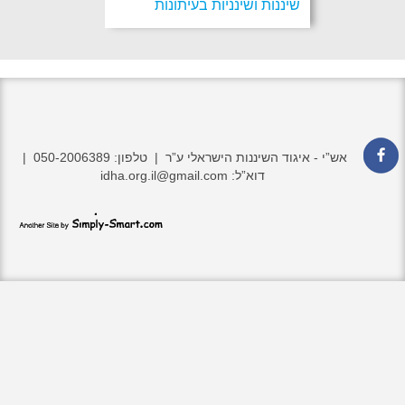
שיננות ושינניות בעיתונות
אש”י - איגוד השיננות הישראלי ע”ר | טלפון: 050-2006389 |
דוא”ל: idha.org.il@gmail.com
ply-
com
|
סימ