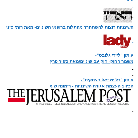
השינניות רוצות להשתחרר מהתלות ברופאי השיניים- מאת רותי סיני
עיתון "ליידי גלובס"-
משמר החוק- חוק עם שיניים/מאת ספיר פרץ
עיתון "כל ישראל בעסקים"-
הכיוון: העצמת אגודת השינניות - רימונה שיף