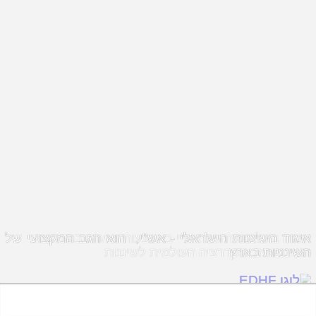
איגוד השיננות הישראלי - אש"י, הוא הגב המקצועי של
הכרה בינלאומית של אש"י באמצעות נציגות בפדרציה
השינניות בארץ
האירופאית והפדרציה העולמית לשיננות